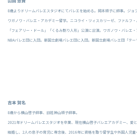
山田 悠貴
8歳よりドリームバレエスタジオにてバレエを始める。岡本順子に師事。ジョ
ワガノワ・バレエ・アカデミー留学。ニコライ・ツィスカリーゼ、ファルフ・
「フェアリー・ドール」「くるみ割り人形」公演に出演。ワガノワ・バレエ・
NBAバレエ団に入団。新国立劇場バレエ団に入団。新国立劇場バレエ団「テ
吉本 賀名
8歳から横山啓子師事、旧姓神山順子師事。
2021年ドリームバレエスタジオを卒業、現在横山啓子バレエアカデミー、愛
結婚し、2人の息子の育児に専念後、2016年に資格を取り留学生や外国人児