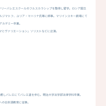
フリーバレエスクールのフルスカラシップを取得し留学。ロシア国立
ルジマトフ、ユリア・マハリナ氏等に師事。マリインスキー劇場にて
アカデミー卒業。
ーマとヴァリエーション」ソリストなどに出演。
と癒しバレエにてバレエ道を歩む。明治大学法学部法律学科卒業。
童への日本語教育に従
事。