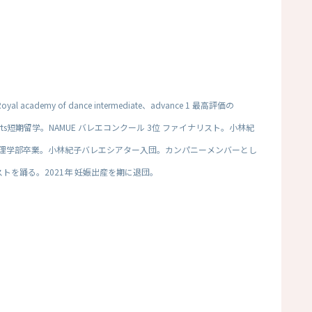
y of dance intermediate、advance 1 最高評価の
 of Dance Arts短期留学。NAMUE バレエコンクール 3位 ファイナリスト。小林紀
理学部卒業。小林紀子バレエシアター入団。カンパニーメンバーとし
トを踊る。2021年 妊娠出産を期に退団。