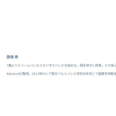
藤橋 奏
7歳よりドリームバレエスタジオでバレエを始める。岡本順子に師事。その後小
Advanced2取得。2014年ロシア国立ペルミバレエ学校日本校にて基礎学年教