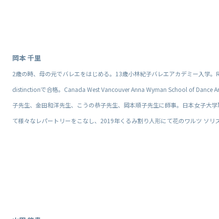
岡本 千里
2歳の時、母の元でバレエをはじめる。13歳小林紀子バレエアカデミー入学。Royal academ
distinctionで合格。Canada West Vancouver Anna Wyman School
子先生、金田和洋先生、こうの恭子先生、岡本順子先生に師事。日本女子大学
て様々なレパートリーをこなし、2019年くるみ割り人形にて花のワルツ ソリス