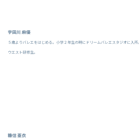
宇田川 麻優
５歳よりバレエをはじめる。小学２年生の時にドリームバレエスタジオに入所。2
ウエスト研修生。
糠信 亜衣