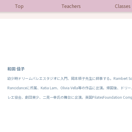
Top
Teachers
Classes
和田 佳子
幼少時ドリームバレエスタジオに入門、岡本順子先生に師事する。Rambert School of 
Rancidanceに所属、Katia Lam、Olivia Vella等の作品に出演
レエ協会、劇団東少、二見一幸氏の舞台に出演。英国PilatesFoundation Co